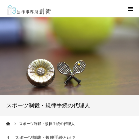
HOME
弁護士紹介
取扱業務
事務所案内
お問い合わせ
スポーツ制裁・規律手続の代理人
ーム
スポーツ制裁・規律手続の代理人
１ スポーツ制裁・規律手続とは？