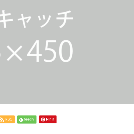
RSS
feedly
Pin it