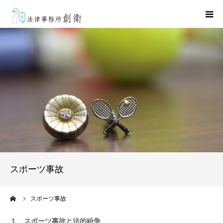
HOME
弁護士紹介
取扱業務
事務所案内
お問い合わせ
スポーツ事故
ーム
スポーツ事故
１ スポーツ事故と法的紛争